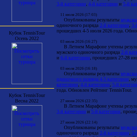
3-й категории
,
4-й категории
и
5-й ка
11 июля 2026 (17:03)
Опубликованы результаты
мужског
одиночного разряда
2-й категории
,
3-
прошедших 4-5 июля 2026 года. Обнов
Кубок TennisTour
Осень 2022
03 июля 2026 (16:27)
В Летнем Марафоне учтены резул
мужского одиночного разряда
2-й кат
и
6-й категории
, прошедших 27-28 ию
03 июля 2026 (16:18)
Опубликованы результаты
мужског
одиночного разряда 4-5 категории
, м
категории
,
4-й категории
,
5-й катего
года. Обновлен Рейтинг TennisTour.
Кубок TennisTour
Весна 2022
27 июня 2026 (22:35)
В Летнем Марафоне учтены результ
3-й категории
и
5-й категории
, проше
27 июня 2026 (22:14)
Опубликованы результаты
мужског
одиночного разряда
2-й категории
,
3-