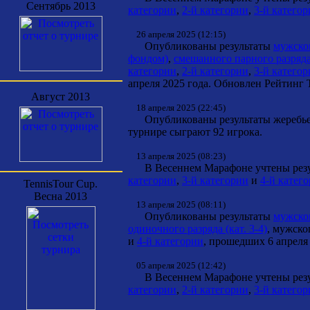
Сентябрь 2013
категории
,
2-й категории
,
3-й катего
26 апреля 2025 (12:15)
Опубликованы результаты
мужског
фондом)
,
смешанного парного разряда
категории
,
2-й категории
,
3-й катего
апреля 2025 года. Обновлен Рейтинг T
Август 2013
18 апреля 2025 (22:45)
Опубликованы результаты жеребь
турнире сыграют 92 игрока.
13 апреля 2025 (08:23)
В Весеннем Марафоне учтены резул
категории
,
3-й категории
и
4-й катег
TennisTour Cup.
Весна 2013
13 апреля 2025 (08:11)
Опубликованы результаты
мужског
одиночного разряда (кат. 3-4)
, мужско
и
4-й категории
, прошедших 6 апреля 
05 апреля 2025 (12:42)
В Весеннем Марафоне учтены резул
категории
,
2-й категории
,
3-й катего