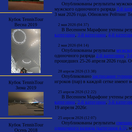
Опубликованы результаты мужског
мужского одиночного разряда
2-й кат
3 мая 2026 года. Обновлен Рейтинг Te
Кубок TennisTour
Весна 2019
2 мая 2026 (04:37)
В Весеннем Марафоне учтены резул
категории
,
3-й категории
,
4-й катего
2 мая 2026 (04:14)
Опубликованы результаты
мужског
одиночного разряда
2-й категории
,
3-
прошедших 25-26 апреля 2026 года. О
28 апреля 2026 (13:38)
Опубликовано
расписание турнир
игроков (пар) в каждой сетке имеют 
Кубок TennisTour
Зима 2019
25 апреля 2026 (12:22)
В Весеннем Марафоне учтены резул
категории
,
2-й категории
,
3-й катего
19 апреля 2026г.
25 апреля 2026 (12:07)
Опубликованы результаты
смешанн
Кубок TennisTour
одиночного разряда (категория 4-5)
, 
Осень 2018