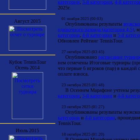
категории
,
3-й категории
,
4-й катего
2025г.
01 ноября 2025 (00:03)
Август 2015
Опубликованы результаты
мужског
одиночного разряда (категория 4-5)
, 
категории
,
4-й категории
и
5-й катег
Обновлен Рейтинг TennisTour.
27 октября 2025 (03:45)
Опубликовано
расписание турнир
Кубок TennisTour
нем отмечены Итоговые турниры (про
Осень 2014
что первые 6 игроков (пар) в каждой
оплате взноса.
23 октября 2025 (01:48)
В Осеннем Марафоне учтены резуль
категории
,
3-й категории
и
4-й катег
23 октября 2025 (01:27)
Опубликованы результаты мужског
категории
и
4-й категории
, прошедши
TennisTour.
Июль 2015
18 октября 2025 (01:20)
В Осеннем Марафоне учтены резуль