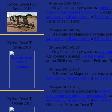
04 апреля 2026 (00:56)
Кубок TennisTour
Опубликованы результаты
смешанн
Весна 2018
парного разряда (категория 3-4)
, муж
категории
,
4-й категории
и
5-й катег
Рейтинг TennisTour.
29 марта 2026 (02:44)
В Весеннем Марафоне учтены резул
категории
,
3-й категории
и
5-й катег
Кубок TennisTour
Зима 2018
29 марта 2026 (02:22)
Опубликованы результаты
женског
одиночного разряда
2-й категории
,
3-
марта 2026 года. Обновлен Рейтинг Te
28 марта 2026 (10:25)
В Весеннем Марафоне учтены резул
категории
,
3-й категории
и
4-й катег
28 марта 2026 (10:00)
Опубликованы результаты
мужског
одиночного разряда (категория 4-5)
, 
Кубок TennisTour
категории
,
4-й категории
и
6-й катег
Осень 2017
Обновлен Рейтинг TennisTour.