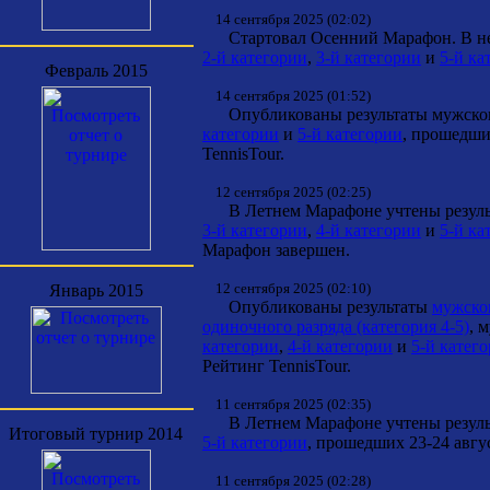
14 сентября 2025 (02:02)
Стартовал Осенний Марафон. В нем 
2-й категории
,
3-й категории
и
5-й ка
Февраль 2015
14 сентября 2025 (01:52)
Опубликованы результаты мужског
категории
и
5-й категории
, прошедши
TennisTour.
12 сентября 2025 (02:25)
В Летнем Марафоне учтены результ
3-й категории
,
4-й категории
и
5-й ка
Марафон завершен.
12 сентября 2025 (02:10)
Январь 2015
Опубликованы результаты
мужског
одиночного разряда (категория 4-5)
, 
категории
,
4-й категории
и
5-й катег
Рейтинг TennisTour.
11 сентября 2025 (02:35)
В Летнем Марафоне учтены результ
Итоговый турнир 2014
5-й категории
, прошедших 23-24 авгус
11 сентября 2025 (02:28)