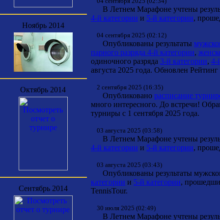
04 сентября 2025 (02:34)
В Летнем Марафоне учтены результ
4-й категории
и
5-й категории
, проше
Ноябрь 2014
04 сентября 2025 (02:12)
Опубликованы результаты
мужског
парного разряда 4-й категории
,
женско
одиночного разряда
3-й категории
,
4-
августа 2025 года. Обновлен Рейтинг 
2 сентября 2025 (16:35)
Октябрь 2014
Опубликовано
расписание турнир
много интересного. До встречи! Обр
турниры с 1 сентября 2025 года.
03 августа 2025 (03:58)
В Летнем Марафоне учтены результ
4-й категории
и
5-й категории
, проше
03 августа 2025 (03:43)
Опубликованы результаты мужског
категории
и
5-й категории
, прошедши
Сентябрь 2014
TennisTour.
30 июля 2025 (02:49)
В Летнем Марафоне учтены результ