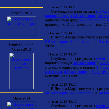
28 июня 2025 (10:00)
Опубликованы результаты
мужског
Апрель 2014
парного разряда 3-й категории
,
женско
одиночного разряда
2-й категории
,
3-
прошедших 21-22 июня 2025 года. Обн
21 июня 2025 (14:30)
В Летнем Марафоне учтены результ
2-й категории
,
3-й категории
,
4-й кат
TennisTour Cup.
2025г.
Осень 2013
21 июня 2025 (14:07)
Опубликованы результаты
смешанн
парного разряда
3-й категории
и
4-й 
мужского одиночного разряда
1-й lit
категории
,
4-й категории
и
5-й катег
Рейтинг TennisTour.
14 июня 2025 (16:29)
В Летнем Марафоне учтены результ
3-й категории
,
4-й категории
и
5-й ка
Март 2014
14 июня 2025 (16:12)
Опубликованы результаты
смешанн