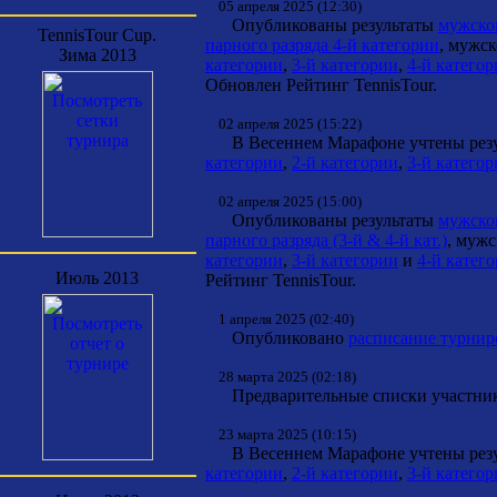
05 апреля 2025 (12:30)
Опубликованы результаты
мужског
TennisTour Cup.
парного разряда 4-й категории
, мужс
Зима 2013
категории
,
3-й категории
,
4-й катего
Обновлен Рейтинг TennisTour.
02 апреля 2025 (15:22)
В Весеннем Марафоне учтены резул
категории
,
2-й категории
,
3-й катего
02 апреля 2025 (15:00)
Опубликованы результаты
мужског
парного разряда (3-й & 4-й кат.)
, муж
категории
,
3-й категории
и
4-й катег
Июль 2013
Рейтинг TennisTour.
1 апреля 2025 (02:40)
Опубликовано
расписание турнир
28 марта 2025 (02:18)
Предварительные списки участни
23 марта 2025 (10:15)
В Весеннем Марафоне учтены резул
категории
,
2-й категории
,
3-й катего