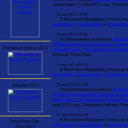
прошедших 25 мая 2025 года. Обновле
25 мая 2025 (11:00)
В Весеннем Марафоне учтены резул
категории
,
3-й категории
и
4-й катег
25 мая 2025 (10:50)
Опубликованы результаты
смешанн
парного разряда 4-й категории
,
женско
Итоговый турнир 2013
2-й категории
,
3-й категории
,
4-й кат
Рейтинг TennisTour.
18 мая 2025 (03:22)
В Весеннем Марафоне учтены резул
категории
,
2-й категории
,
3-й катего
18 мая 2025 (03:00)
Декабрь 2013
Опубликованы результаты
мужског
фондом)
,
смешанного парного разряда
категории
,
2-й категории
,
3-й катего
мая 2025 года. Обновлен Рейтинг Tenn
11 мая 2025 (02:20)
В Весеннем Марафоне учтены резул
TennisTour Cup.
категории
,
3-й категории
и
4-й катег
Лето 2013