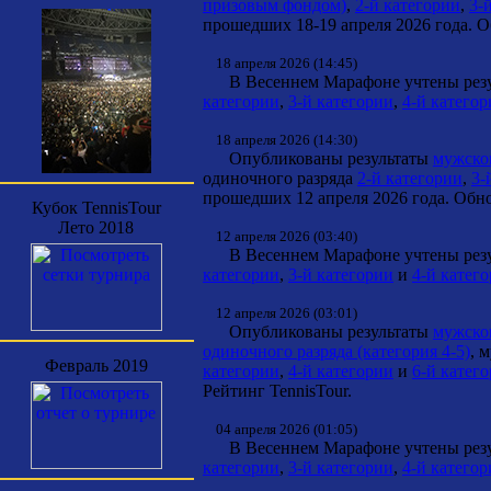
призовым фондом)
,
2-й категории
,
3-
прошедших 18-19 апреля 2026 года. О
18 апреля 2026 (14:45)
В Весеннем Марафоне учтены резул
категории
,
3-й категории
,
4-й катего
18 апреля 2026 (14:30)
Опубликованы результаты
мужског
одиночного разряда
2-й категории
,
3-
прошедших 12 апреля 2026 года. Обно
Кубок TennisTour
Лето 2018
12 апреля 2026 (03:40)
В Весеннем Марафоне учтены резул
категории
,
3-й категории
и
4-й катег
12 апреля 2026 (03:01)
Опубликованы результаты
мужског
одиночного разряда (категория 4-5)
, 
Февраль 2019
категории
,
4-й категории
и
6-й катег
Рейтинг TennisTour.
04 апреля 2026 (01:05)
В Весеннем Марафоне учтены резул
категории
,
3-й категории
,
4-й катего