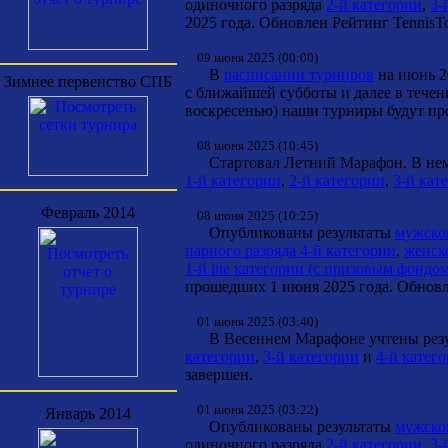
одиночного разряда
2-й категории
,
3-
2025 года. Обновлен Рейтинг TennisTo
09 июня 2025 (00:00)
В
расписании турниров
на июнь 2
Зимнее первенство СПБ
с ближайшей субботы и далее в течен
воскресенью) наши турниры будут про
08 июня 2025 (10:45)
Стартовал Летний Марафон. В нем у
1-й категории
,
2-й категории
,
3-й кат
Февраль 2014
08 июня 2025 (10:25)
Опубликованы результаты
мужског
парного разряда 4-й категории
,
женск
1-й lite категории (с призовым фондом
прошедших 1 июня 2025 года. Обновл
01 июня 2025 (03:40)
В Весеннем Марафоне учтены резул
категории
,
3-й категории
и
4-й катег
завершен.
01 июня 2025 (03:22)
Январь 2014
Опубликованы результаты
мужског
одиночного разряда
2-й категории
,
3-