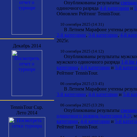
Опубликованы результаты
смешанн
одиночного разряда
4-й категории
и
5
Обновлен Рейтинг TennisTour.
10 сентября 2025 (14:31)
В Летнем Марафоне учтены результ
2-й категории
,
3-й категории
,
4-й кат
2025г.
Декабрь 2014
10 сентября 2025 (14:12)
Опубликованы результаты мужског
мужского одиночного разряда
1-й lit
категории
,
4-й категории
и
5-й катег
Рейтинг TennisTour.
06 сентября 2025 (13:45)
В Летнем Марафоне учтены результ
3-й категории
,
4-й категории
и
5-й ка
06 сентября 2025 (13:29)
TennisTour Cup.
Опубликованы результаты
смешанн
Лето 2014
одиночного разряда (категория 4-5)
, 
категории
,
4-й категории
и
5-й катег
Рейтинг TennisTour.