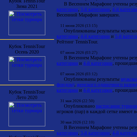
Кубок TennisTour
В Весеннем Марафоне учтены резул
Зима 2021
категории
,
3-й категории
,
4-й катего
Весенний Марафон завершен.
11 июня 2026 (13:15)
Опубликованы результаты мужског
категории
,
4-й категории
и
5-й катег
Рейтинг TennisTour.
Кубок TennisTour
Осень 2020
07 июня 2026 (03:27)
В Весеннем Марафоне учтены резул
категории
и
4-й категории
, прошедши
07 июня 2026 (03:12)
Опубликованы результаты
мужског
фондом)
,
женского одиночного разряд
категории
и
4-й категории
, прошедши
Кубок TennisTour
Лето 2020
31 мая 2026 (22:50)
Опубликовано
расписание турнир
игроков (пар) в каждой сетке имеют 
30 мая 2026 (12:10)
В Весеннем Марафоне учтены резул
категории
,
3-й категории
,
4-й катего