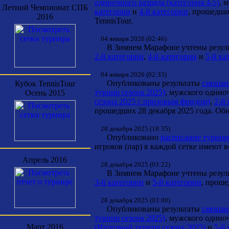
одиночного разряда (категория 4-5)
, 
Летний Чемпионат СПБ
категории
и
4-й категории
, прошедши
2016
TennisTour.
04 января 2026 (02:46)
В Зимнем Марафоне учтены результ
2-й категории
,
4-й категории
и
5-й ка
04 января 2026 (02:33)
Опубликованы результаты
смешанн
Кубок TennisTour
турнир сезона 2025)
, мужского одино
Осень 2015
сезона 2025 с призовым фондом)
,
2-й
прошедших 28 декабря 2025 года. Обн
28 декабря 2025 (18:35)
Опубликовано
расписание турнир
игроков (пар) в каждой сетке имеют 
Апрель 2016
28 декабря 2025 (03:22)
В Зимнем Марафоне учтены результ
3-й категории
и
5-й категории
, проше
28 декабря 2025 (03:00)
Опубликованы результаты
смешанн
турнир сезона 2025)
, мужского одино
Март 2016
(Итоговый турнир сезона 2025)
и
5-й