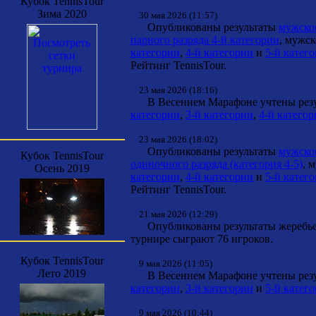
Кубок TennisTour
Зима 2020
30 мая 2026 (11:57)
Опубликованы результаты
мужског
парного разряда 4-й категории
, мужс
категории
,
4-й категории
и
5-й катег
Рейтинг TennisTour.
23 мая 2026 (18:16)
В Весеннем Марафоне учтены резул
категории
,
3-й категории
,
4-й катего
23 мая 2026 (18:02)
Опубликованы результаты
мужског
Кубок TennisTour
одиночного разряда (категория 4-5)
, 
Осень 2019
категории
,
4-й категории
и
5-й катег
Рейтинг TennisTour.
21 мая 2026 (12:29)
Опубликованы результаты жеребь
турнире сыграют 76 игроков.
Кубок TennisTour
9 мая 2026 (11:05)
Лето 2019
В Весеннем Марафоне учтены резул
категории
,
3-й категории
и
5-й катег
9 мая 2026 (10:44)