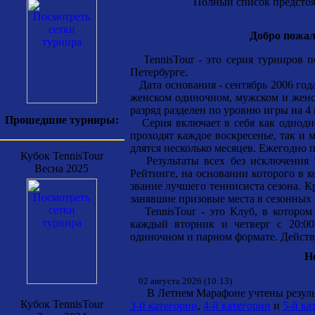
Полный список предстоящ
Добро пожал
TennisTour - это серия турниров п
Петербурге.
Дата основания - сентябрь 2006 года
женском одиночном, мужском и женс
разряд разделен по уровню игры на 4 
Прошедшие турниры:
Серия включает в себя как однодне
проходят каждое воскресенье, так и 
длятся несколько месяцев. Ежегодно 
Кубок TennisTour
Результаты всех без исключения т
Весна 2025
Рейтинге, на основании которого в 
звание лучшего теннисиста сезона. К
занявшие призовые места в сезонных
TennisTour - это Клуб, в котором 
каждый вторник и четверг с 20:00 
одиночном и парном формате. Действ
Н
02 августа 2026 (10:13)
В Летнем Марафоне учтены результ
Кубок TennisTour
3-й категории
,
4-й категории
и
5-й ка