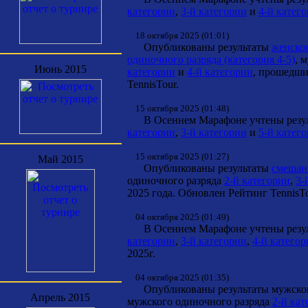
категории
,
3-й категории
и
4-й катег
18 октября 2025 (01:01)
Опубликованы результаты
женског
одиночного разряда (категория 4-5)
, 
Июнь 2015
категории
и
4-й категории
, прошедши
TennisTour.
15 октября 2025 (01:48)
В Осеннем Марафоне учтены резуль
категории
,
3-й категории
и
5-й катег
15 октября 2025 (01:27)
Май 2015
Опубликованы результаты
смешанн
одиночного разряда
2-й категории
,
3-
2025 года. Обновлен Рейтинг TennisTo
04 октября 2025 (01:49)
В Осеннем Марафоне учтены резуль
категории
,
3-й категории
,
4-й катего
2025г.
04 октября 2025 (01:35)
Опубликованы результаты мужског
Апрель 2015
мужского одиночного разряда
2-й кат