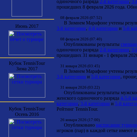
одиночного разряда
2-й категории
,
3-
прошедших 8 февраля 2026 года. Обно
08 февраля 2026 (07:52)
В Зимнем Марафоне учтены результ
Июнь 2017
3-й категории
,
4-й категории
и
5-й ка
08 февраля 2026 (07:40)
Опубликованы результаты
смешанн
одиночного разряда
2-й категории
,
3-
прошедших 31 января - 1 февраля 2026
Кубок TennisTour
31 января 2026 (03:45)
Зима 2017
В Зимнем Марафоне учтены результ
3-й категории
и
5-й категории
, проше
31 января 2026 (03:22)
Опубликованы результаты мужског
женского одиночного разряда
4-5-й к
категории
,
3-й категории
и
5-й катег
Кубок TennisTour
Рейтинг TennisTour.
Осень 2016
26 января 2026 (17:00)
Опубликовано
расписание турнир
игроков (пар) в каждой сетке имеют 