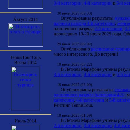
3-й категории
,
4-й категории
и
5-й ка
30 июля 2025 (02:33)
Опубликованы результаты
мужског
Август 2014
парного разряда 4-й категории
,
женско
одиночного разряда
2-й категории
,
3-
прошедших 19-20 июля 2025 года. Обн
29 июля 2025 (02:02)
Опубликовано
расписание турнир
много интересного. До встречи!
TennisTour Cup.
Весна 2014
19 июля 2025 (03:22)
В Летнем Марафоне учтены результ
3-й категории
,
4-й категории
и
5-й ка
19 июля 2025 (03:00)
Опубликованы результаты
смешанн
одиночного разряда (категория 4-5)
, 
категории
,
4-й категории
и
5-й катег
Рейтинг TennisTour.
19 июля 2025 (01:59)
В Летнем Марафоне учтены результ
Июль 2014
2-й категории
,
3-й категории
,
4-й кат