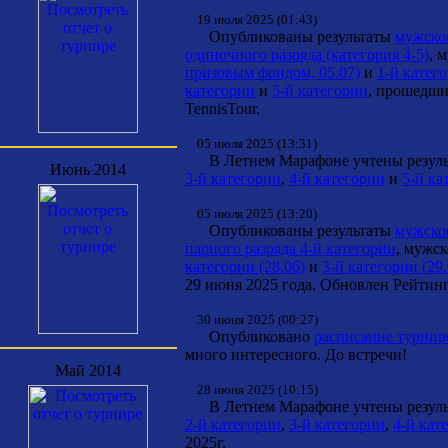
19 июля 2025 (01:43)
Опубликованы результаты
мужског
одиночного разряда (категория 4-5)
, 
призовым фондом, 05.07)
и
1-й катего
категории
и
5-й категории
, прошедши
TennisTour.
05 июля 2025 (13:31)
В Летнем Марафоне учтены результ
Июнь 2014
3-й категории
,
4-й категории
и
5-й ка
05 июля 2025 (13:20)
Опубликованы результаты
мужског
парного разряда 4-й категории
, мужс
категории (28.06)
и
3-й категории (29.
29 июня 2025 года. Обновлен Рейтинг
30 июня 2025 (00:27)
Опубликовано
расписание турнир
много интересного. До встречи!
Май 2014
28 июня 2025 (10:15)
В Летнем Марафоне учтены результ
2-й категории
,
3-й категории
,
4-й кат
2025г.