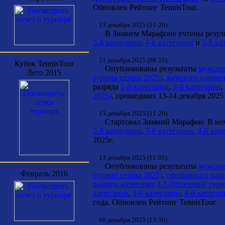
Обновлен Рейтинг TennisTour.
13 декабря 2025 (11:20)
В Зимнем Марафоне учтены результ
3-й категории
,
4-й категории
и
5-й ка
21 декабря 2025 (08:55)
Кубок TennisTour
Опубликованы результаты
мужског
Лето 2015
турнир сезона 2025)
,
женского одиночн
разряда
2-й категории
,
3-й категории
,
2025)
, прошедших 13-14 декабря 2025
13 декабря 2025 (11:20)
Стартовал Зимний Марафон. В нем у
2-й категории
,
3-й категории
,
4-й кат
2025г.
13 декабря 2025 (11:05)
Опубликованы результаты
мужског
Февраль 2016
турнир сезона 2025)
,
смешанного парн
разряда категория 4-5 (Итоговый турн
категории
,
3-й категории
,
4-й катего
года. Обновлен Рейтинг TennisTour.
06 декабря 2025 (13:50)