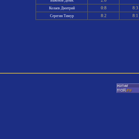
2:8
Баженов Денис
0:8
8:
Колаев Дмитрий
8:2
8:
Серегин Тимур