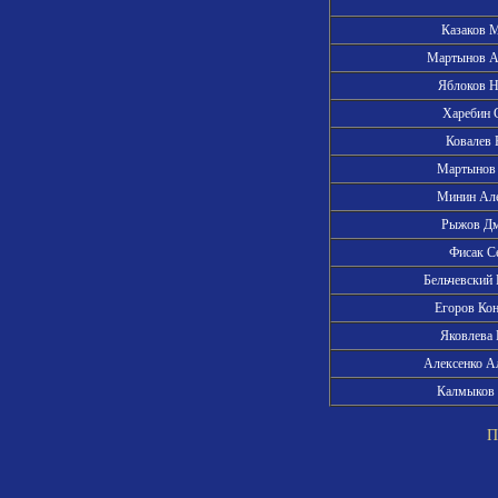
Казаков 
Мартынов А
Яблоков 
Харебин 
Ковалев
Мартынов
Минин Ал
Рыжов Д
Фисак С
Бельчевский
Егоров Ко
Яковлева
Алексенко А
Калмыков
Пра