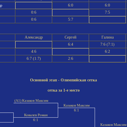
6:0
6:0
др
0:6
7:5
0:6
5:7
Александр
Сергей
Галина
6:4
7:6 (7:1)
4:6
6:2
6:7 (1:7)
2:6
Основной этап - Олимпийская сетка
сетка за 1-е место
(A1) Казаков Максим
Казаков Максим
н
6:1
Ковалев Роман
6:1
Казаков Макси