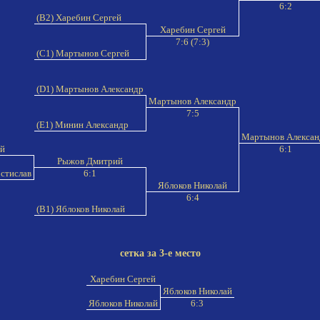
6:2
(B2) Харебин Сергей
Харебин Сергей
7:6 (7:3)
(C1) Мартынов Сергей
(D1) Мартынов Александр
Мартынов Александр
7:5
(E1) Минин Александр
Мартынов Алекса
ий
6:1
Рыжов Дмитрий
остислав
6:1
Яблоков Николай
6:4
(B1) Яблоков Николай
сетка за 3-е место
Харебин Сергей
Яблоков Николай
Яблоков Николай
6:3