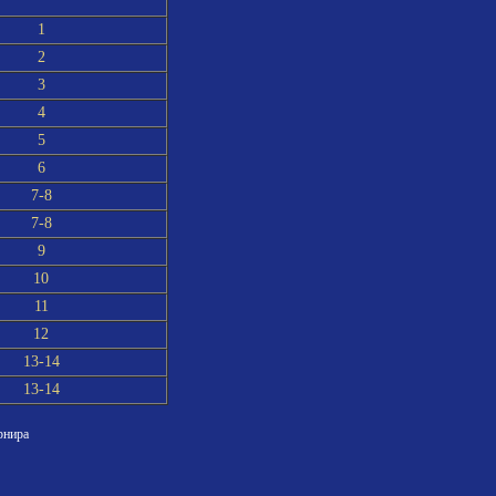
1
2
3
4
5
6
7-8
7-8
9
10
11
12
13-14
13-14
рнира