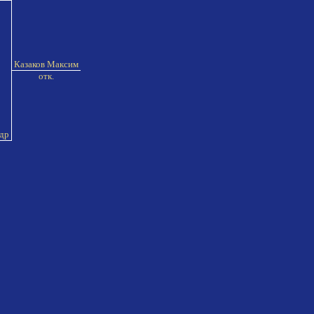
Казаков Максим
отк.
ндр