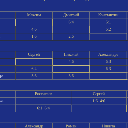
Максим
Дмитрий
Константин
6:4
6:1
4:6
6:2
1:6
2:6
н
Сергей
Николай
Александра
4:6
6:3
6:4
6:3
3:6
3:6
ра
Ростислав
Сергей
1:6 4:6
лав
6:1 6:4
Александр
Роман
Никита