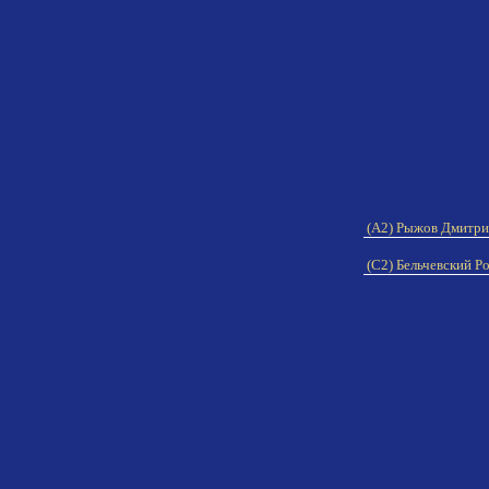
(A2) Рыжов Дмитр
(C2) Бельчевский Р