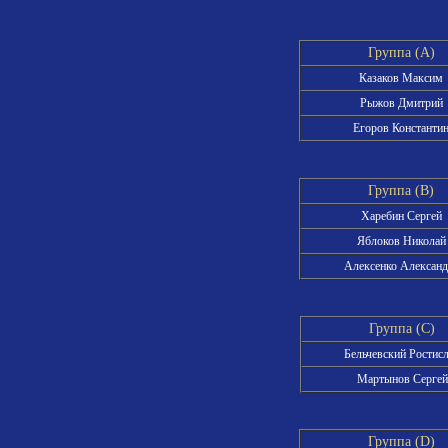
Группа (A)
Казаков Максим
Рыжов Дмитрий
Егоров Константи
Группа (B)
Харебин Сергей
Яблоков Николай
Алексенко Александ
Группа (C)
Бельчевский Ростис
Мартынов Сергей
Группа (D)