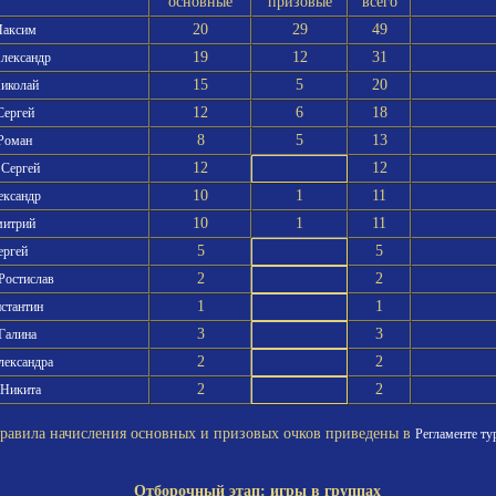
основные
призовые
всего
20
29
49
Максим
19
12
31
лександр
15
5
20
Николай
12
6
18
Сергей
8
5
13
 Роман
12
12
 Сергей
10
1
11
ександр
10
1
11
митрий
5
5
ергей
2
2
 Ростислав
1
1
нстантин
3
3
 Галина
2
2
лександра
2
2
 Никита
вила начисления основных и призовых очков приведены в
Регламенте ту
Отборочный этап: игры в группах