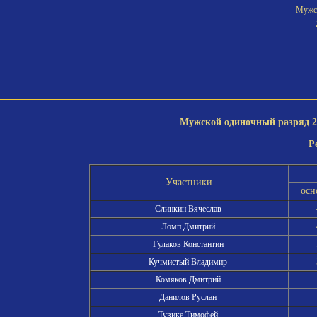
Мужск
Мужской одиночный разряд 2-
Р
Участники
осн
Слинкин Вячеслав
Ломп Дмитрий
Гулаков Константин
Кучмистый Владимир
Комяков Дмитрий
Данилов Руслан
Тувике Тимофей