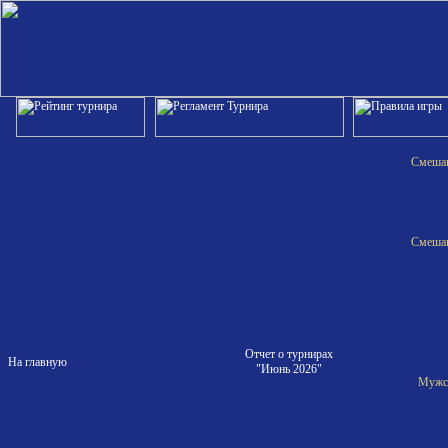
Смешан
Смешан
Отчет о турнирах
На главную
"Июнь 2026"
Мужск