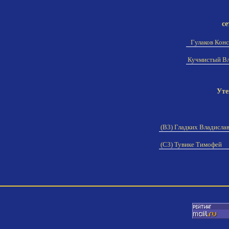
се
Гулаков Кон
Кучмистый В
Уте
(B3) Гладких Владисла
(C3) Тувике Тимофей