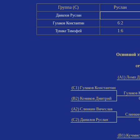
Группа (C)
Руслан
Данилов Руслан
6:2
Гулаков Константин
1:6
Тувике Тимофей
Основной э
се
(A1) Ломп 
(C1) Гулаков Константин
Гулаков 
(B2) Комяков Дмитрий
(A2) Слинкин Вячеслав
Слинкин
(C2) Данилов Руслан
(B1) Кучми