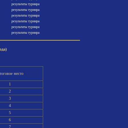
результаты турнира
результаты турнира
результаты турнира
результаты турнира
результаты турнира
результаты турнира
ода)
тоговое место
1
2
3
4
5
6
7