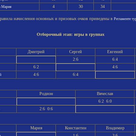
4
30
34
а Мария
вила начисления основных и призовых очков приведены в
Регламенте ту
Отборочный этап: игры в группах
Дмитрий
Сергей
Евгений
2:6
6:4
6:2
4:6
4:6
6:4
й
Родион
Вячеслав
6:2 6:0
2:6 0:6
в
Мария
Константин
Владимир
1:6
3:6
я