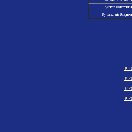
Гулаков Константи
Кучмистый Владим
(C1)
(B2)
(A2)
(C2)