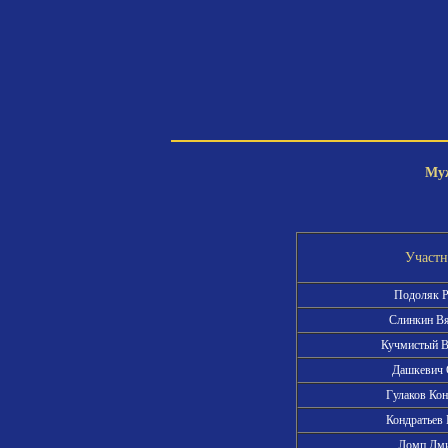
Муж
Участ
Подоляк 
Слинкин В
Кучмистый 
Дашкевич 
Гулаков Ко
Кондратьев
Ломп Дм