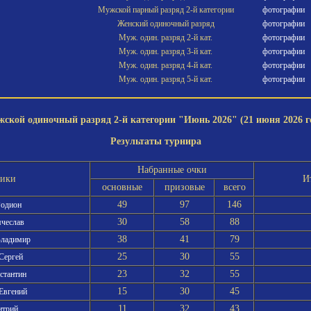
Мужской парный разряд 2-й категории
фотографии
Женский одиночный разряд
фотографии
Муж. один. разряд 2-й кат.
фотографии
Муж. один. разряд 3-й кат.
фотографии
Муж. один. разряд 4-й кат.
фотографии
Муж. один. разряд 5-й кат.
фотографии
ской одиночный разряд 2-й категории "Июнь 2026" (21 июня 2026 г
Результаты турнира
Набранные очки
ники
И
основные
призовые
всего
49
97
146
Родион
30
58
88
ячеслав
38
41
79
Владимир
25
30
55
Сергей
23
32
55
нстантин
15
30
45
 Евгений
11
32
43
итрий