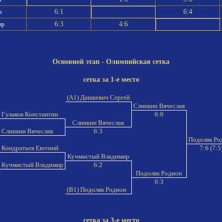
6:1
6:4
н
6:3
4:6
ир
Основной этап - Олимпийская сетка
сетка за 1-е место
(A1) Дашкевич Сергей
Слинкин Вячеслав
 Гулаков Константин
6:0
Слинкин Вячеслав
 Слинкин Вячеслав
6:3
Подоляк Ро
 Кондратьев Евгений
7:6 (7:5
Кучмистый Владимир
 Кучмистый Владимир
6:2
Подоляк Родион
6:3
(B1) Подоляк Родион
сетка за 3-е место