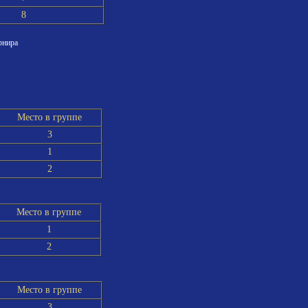
8
рнира
Место в группе
3
1
2
Место в группе
1
2
Место в группе
3