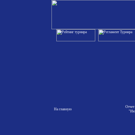
Отчет
На главную
"Ию