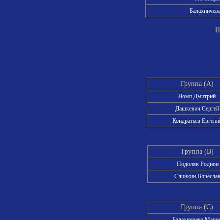
Балахничев
Пра
Группа (A)
Ломп Дмитрий
Дашкевич Сергей
Кондратьев Евгени
Группа (B)
Подоляк Родион
Слинкин Вячесла
Группа (C)
Балахничева Мари