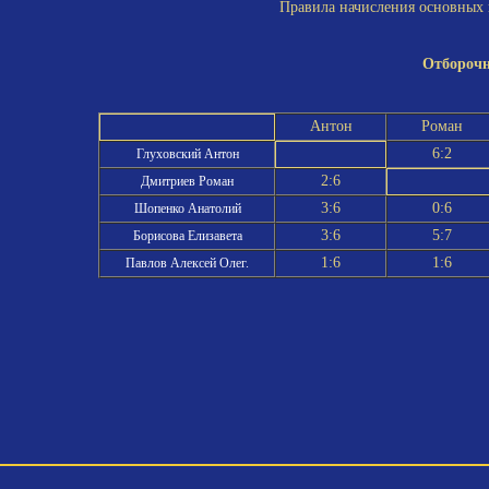
Правила начисления основных и
Отборочн
Антон
Роман
6:2
Глуховский Антон
2:6
Дмитриев Роман
3:6
0:6
Шопенко Анатолий
3:6
5:7
Борисова Елизавета
1:6
1:6
Павлов Алексей Олег.