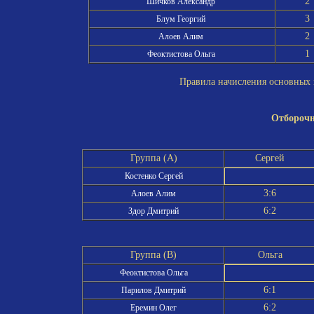
2
Шичков Александр
3
Блум Георгий
2
Алоев Алим
1
Феоктистова Ольга
Правила начисления основных и
Отборочн
Группа (A)
Сергей
Костенко Сергей
3:6
Алоев Алим
6:2
Здор Дмитрий
Группа (B)
Ольга
Феоктистова Ольга
6:1
Парилов Дмитрий
6:2
Еремин Олег