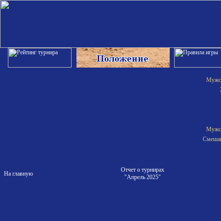
Мужск
Мужск
Смешан
Отчет о турнирах
На главную
"Апрель 2025"