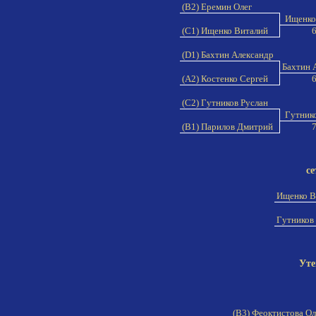
(B2) Еремин Олег
Ищенко
(C1) Ищенко Виталий
6
(D1) Бахтин Александр
Бахтин 
(A2) Костенко Сергей
6
(C2) Гутников Руслан
Гутнико
(B1) Парилов Дмитрий
7
се
Ищенко В
Гутников
Уте
(B3) Феоктистова О