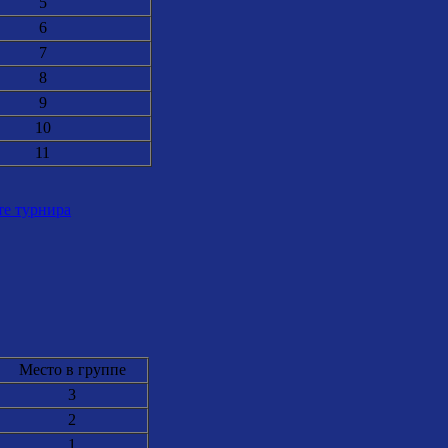
5
6
7
8
9
10
11
те турнира
Место в группе
3
2
1