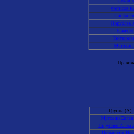
Соков 
Фетисов К
Панфило
Порублев 
Бажено
Тютюнова
Мутохин
Правила 
Группа (A)
Мутохин Евген
Порублев Алекс
Нарышкин Иго