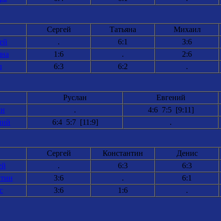
Сергей
Татьяна
Михаил
ей
.
6:1
3:6
яна
1:6
.
2:6
л
6:3
6:2
.
Руслан
Евгений
ан
.
4:6 7:5 [9:11]
ний
6:4 5:7 [11:9]
.
Сергей
Константин
Денис
ей
.
6:3
6:3
нтин
3:6
.
6:1
с
3:6
1:6
.