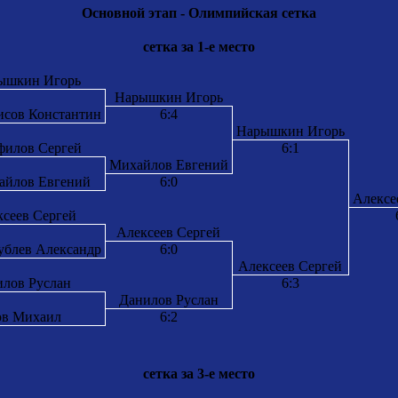
Основной этап - Олимпийская сетка
сетка за 1-е место
ышкин Игорь
Нарышкин Игорь
исов Константин
6:4
Нарышкин Игорь
филов Сергей
6:1
Михайлов Евгений
айлов Евгений
6:0
Алексе
ксеев Сергей
Алексеев Сергей
ублев Александр
6:0
Алексеев Сергей
илов Руслан
6:3
Данилов Руслан
ов Михаил
6:2
сетка за 3-е место