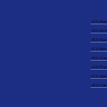
(A1) Нар
(D2) Фет
(B2) Пан
(C1) Мих
(D1) Але
(A2) Пор
(C2) Дан
(B1) Сок