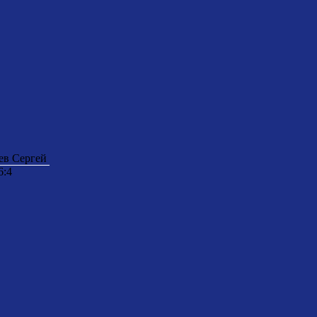
ев Сергей
6:4