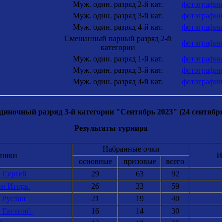
Муж. один. разряд 2-й кат.
фотографи
Муж. один. разряд 3-й кат.
фотографи
Муж. один. разряд 4-й кат.
фотографи
Смешанный парный разряд 2-й
фотографи
категории
Муж. один. разряд 1-й кат.
фотографи
Муж. один. разряд 3-й кат.
фотографи
Муж. один. разряд 4-й кат.
фотографи
иночный разряд 3-й категории "Сентябрь 2023" (24 сентября
Результаты турнира
Набранные очки
тники
И
основные
призовые
всего
в Сергей
29
63
92
н Игорь
26
33
59
 Руслан
21
19
40
 Евгений
16
14
30