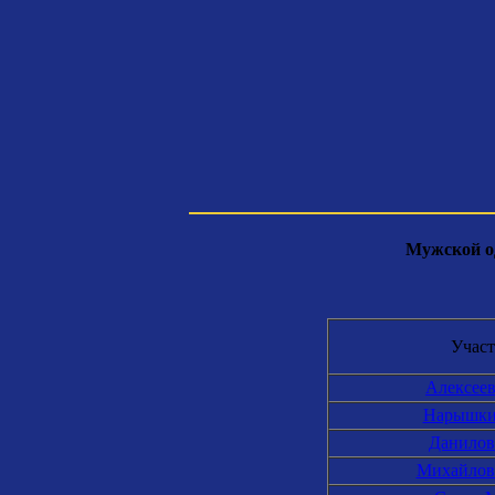
Мужской од
Учас
Алексее
Нарышки
Данилов
Михайлов