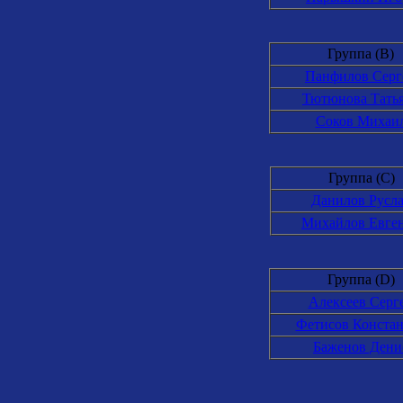
Группа (B)
Панфилов Серг
Тютюнова Тать
Соков Михаи
Группа (C)
Данилов Русл
Михайлов Евге
Группа (D)
Алексеев Серг
Фетисов Конста
Баженов Дени