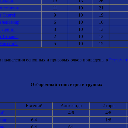
Михаил
13
13
26
онстантин
11
10
21
в Сергей
9
10
19
Александр
6
10
16
в Денис
3
10
13
 Татьяна
2
10
12
 Евгений
5
10
15
начисления основных и призовых очков приведены в
Регламен
Отборочный этап: игры в группах
Евгений
Александр
Игорь
ий
.
4:6
4:6
андр
6:4
.
1:6
рь
6:4
6:1
.