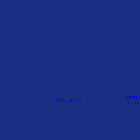
Отчет 
На главную
"Сентя