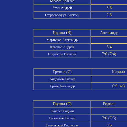
Ковалёв Ярослав
3:6
Утин Андрей
2:6
Старогородцев Алексей
Группа (B)
Александр
Мартынов Александр
6:4
Кравцов Андрей
7:6 (7:4)
Стерлягов Виталий
Группа (C)
Кирилл
Андросов Кирилл
0:6 4:6
Ерков Александр
Группа (D)
Родион
Яковлев Родион
7:6 (7:5)
Евстифеев Кирилл
0:6
Бельчевский Ростислав