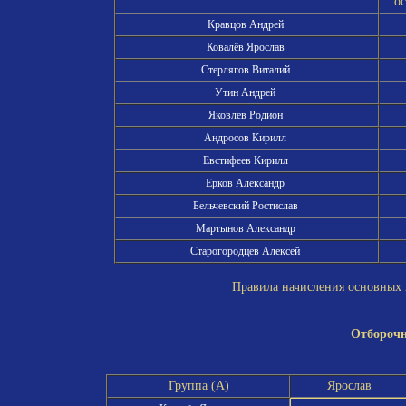
о
Кравцов Андрей
Ковалёв Ярослав
Стерлягов Виталий
Утин Андрей
Яковлев Родион
Андросов Кирилл
Евстифеев Кирилл
Ерков Александр
Бельчевский Ростислав
Мартынов Александр
Старогородцев Алексей
Правила начисления основных и
Отборочн
Группа (A)
Ярослав