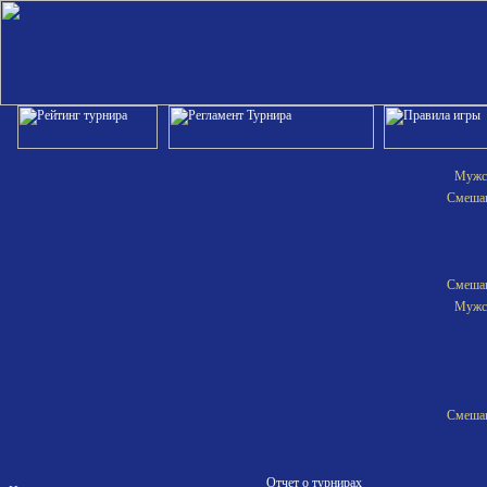
Мужск
Смешан
Смешан
Мужск
Смешан
Отчет о турнирах