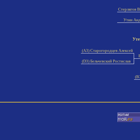
Стерлягов 
Утин Ан
Уте
(A3) Старогородцев Алексей
Б
(D3) Бельчевский Ростислав
(B