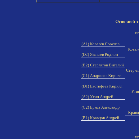
Основной э
се
(A1) Ковалёв Ярослав
Ковал
(D2) Яковлев Родион
(B2) Стерлягов Виталий
Стерля
(C1) Андросов Кирилл
(D1) Евстифеев Кирилл
Ути
(A2) Утин Андрей
(C2) Ерков Александр
Кравц
(B1) Кравцов Андрей
се