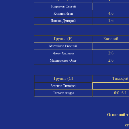
Бояринов Сергей
4:6
Клявин Иван
1:6
Попков Дмитрий
Группа (F)
Евгений
Михайлов Евгений
2:6
Чжоу Хаонань
2:6
Машинистов Олег
Группа (G)
Тимофей
Зеленов Тимофей
6:0 6:1
Таггарт Андрэ
Основной э
се