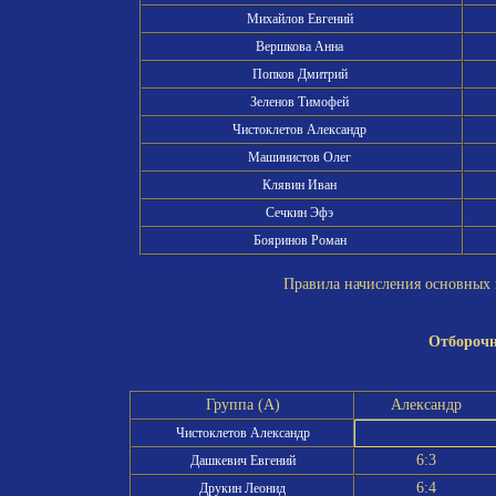
Михайлов Евгений
Вершкова Анна
Попков Дмитрий
Зеленов Тимофей
Чистоклетов Александр
Машинистов Олег
Клявин Иван
Сечкин Эфэ
Бояринов Роман
Правила начисления основных и
Отборочн
Группа (A)
Александр
Чистоклетов Александр
6:3
Дашкевич Евгений
6:4
Друкин Леонид