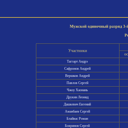
Мужской одиночный разряд 3-й 
Р
Участники
о
Таггарт Андрэ
Сафронов Андрей
Вершков Андрей
Павлов Сергей
Чжоу Хаонань
Друкин Леонид
Дашкевич Евгений
Аманбаев Сергей
Блайвас Роман
Бояринов Сергей