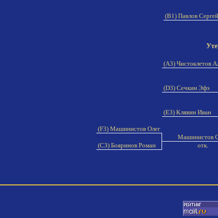
(B1) Павлов Серге
Уте
(A3) Чистоклетов 
(D3) Сечкин Эфэ
(E3) Клявин Иван
(F3) Машинистов Олег
Машинистов 
(C3) Бояринов Роман
отк.