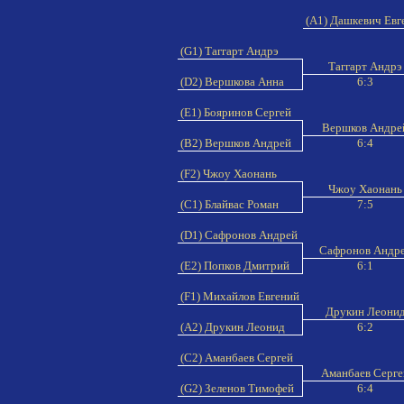
(A1) Дашкевич Ев
(G1) Таггарт Андрэ
Таггарт Андр
(D2) Вершкова Анна
6:3
(E1) Бояринов Сергей
Вершков Андр
(B2) Вершков Андрей
6:4
(F2) Чжоу Хаонань
Чжоу Хаонан
(C1) Блайвас Роман
7:5
(D1) Сафронов Андрей
Сафронов Андр
(E2) Попков Дмитрий
6:1
(F1) Михайлов Евгений
Друкин Леони
(A2) Друкин Леонид
6:2
(C2) Аманбаев Сергей
Аманбаев Серг
(G2) Зеленов Тимофей
6:4