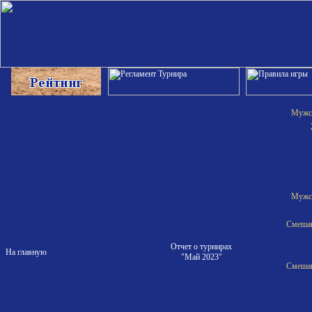
Мужск
Мужск
Смешан
Отчет о турнирах
На главную
"Май 2023"
Смешан