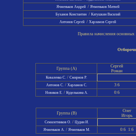
/
Ячменьков Андрей
Ячменьков Матвей
/
Буханов Константин
Катушкин Василий
/
Антонов Сергей
Харламов Сергей
Правила начисления основных и
Отборочн
Сергей
Группа (A)
Роман
/
Коваленко С.
Смирнов Р.
/
3:6
Антонов С.
Харламов С.
/
0:6
Новиков Е.
Куделькина А.
Олег
Группа (B)
Игорь
/
Семилетников О.
Цудин И.
/
0:6 1:6
Ячменьков А.
Ячменьков М.