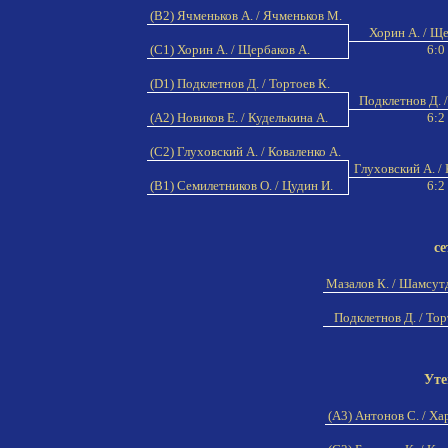
(B2) Ячменьков А. / Ячменьков М.
Хорин А. / Щ
(C1) Хорин А. / Щербаков А.
6:0
(D1) Подклетнов Д. / Тортоев К.
Подклетнов Д. /
(A2) Новиков Е. / Куделькина А.
6:2
(C2) Глуховский А. / Коваленко А.
Глуховский А. / 
(B1) Семилетников О. / Цудин И.
6:2
се
Мазалов К. / Шамсут
Подклетнов Д. / Тор
Уте
(A3) Антонов С. / Ха