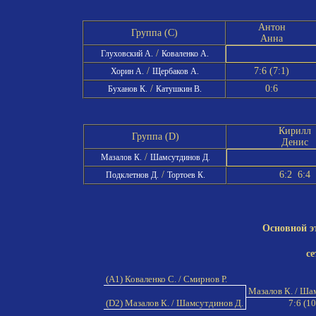
Антон
Группа (C)
Анна
/
Глуховский А.
Коваленко А.
/
7:6 (7:1)
Хорин А.
Щербаков А.
/
0:6
Буханов К.
Катушкин В.
Кирилл
Группа (D)
Денис
/
Мазалов К.
Шамсутдинов Д.
/
6:2 6:4
Подклетнов Д.
Тортоев К.
Основной э
се
(A1) Коваленко С. / Смирнов Р.
Мазалов К. / Ша
(D2) Мазалов К. / Шамсутдинов Д.
7:6 (10