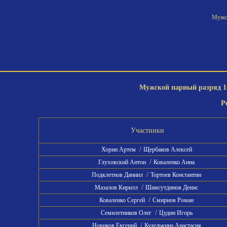
Мужск
Мужской парный разряд 1-
Р
Участники
/
Хорин Артем
Щербаков Алексей
/
Глуховский Антон
Коваленко Анна
/
Подклетнов Даниил
Тортоев Константин
/
Мазалов Кирилл
Шамсутдинов Денис
/
Коваленко Сергей
Смирнов Роман
/
Семилетников Олег
Цудин Игорь
/
Новиков Евгений
Куделькина Анастасия