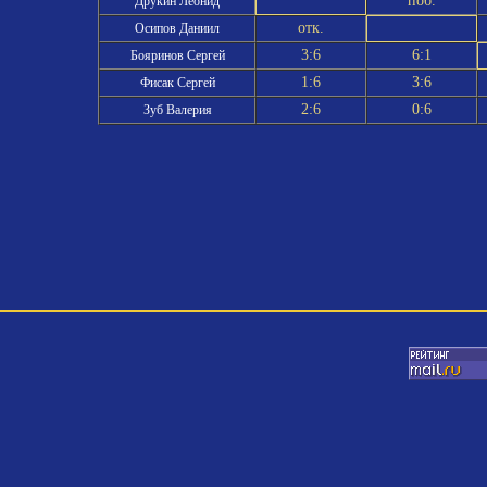
поб.
Друкин Леонид
отк.
Осипов Даниил
3:6
6:1
Бояринов Сергей
1:6
3:6
Фисак Сергей
2:6
0:6
Зуб Валерия