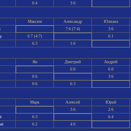
6:4
3:6
Максим
Александр
Юлиана
7:6 (7:4)
3:6
м
6:7 (4:7)
6:1
др
6:3
1:6
Ян
Дмитрий
Андрей
6:0
6:0
0:6
3:6
0:6
6:3
Марк
Алексей
Юрий
3:6
2:6
6:3
6:4
й
6:2
4:6
ий