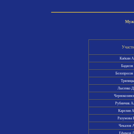
Мужс
Участ
Каёкин 
Бадасов
Белопросов
Тряпиц
Лысенко 
Чернокозин
Рубинчик А
Карелин 
Разумова
Чекалов 
Ефимов 