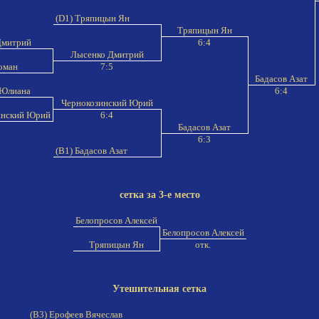
(D1) Тряпицын Ян
Тряпицын Ян
Дмитрий
6:4
Лысенко Дмитрий
Роман
7:5
Бадасов Азат
 Юлиана
6:4
Чернокозинский Юрий
инский Юрий
6:4
Бадасов Азат
6:3
(B1) Бадасов Азат
сетка за 3-е место
Белопросов Алексей
Белопросов Алексей
Тряпицын Ян
отк.
Утешительная сетка
(B3) Ерофеев Вячеслав