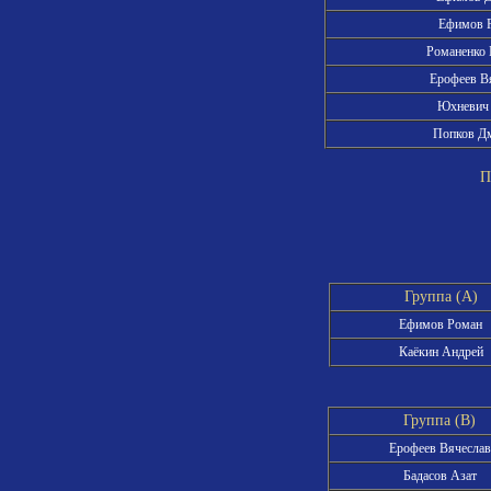
Ефимов 
Романенко
Ерофеев В
Юхневич
Попков Д
Пра
Группа (A)
Ефимов Роман
Каёкин Андрей
Группа (B)
Ерофеев Вячеслав
Бадасов Азат