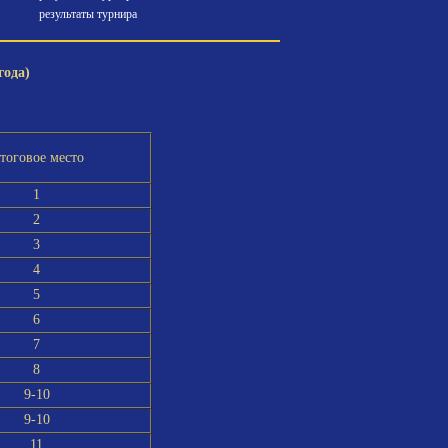
результаты турнира
года)
тоговое место
1
2
3
4
5
6
7
8
9-10
9-10
11