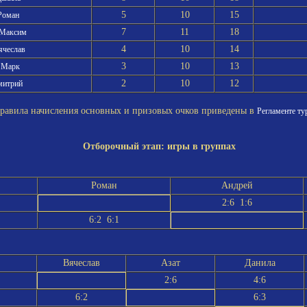
5
10
15
Роман
7
11
18
 Максим
4
10
14
ячеслав
3
10
13
 Марк
2
10
12
митрий
вила начисления основных и призовых очков приведены в
Регламенте ту
Отборочный этап: игры в группах
Роман
Андрей
2:6 1:6
6:2 6:1
Вячеслав
Азат
Данила
2:6
4:6
6:2
6:3