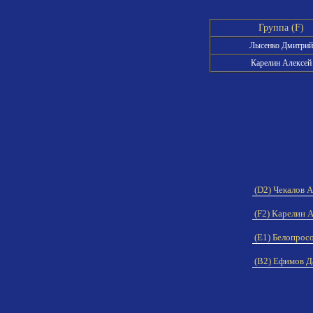
Группа (F)
Лысенко Дмитрий
Карелин Алексей
(D2) Чекалов 
(F2) Карелин 
(E1) Белопрос
(B2) Ефимов Д