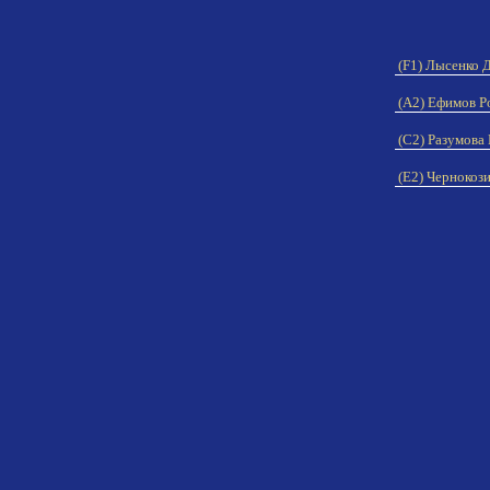
(F1) Лысенко 
(A2) Ефимов 
(C2) Разумова
(E2) Чернокоз