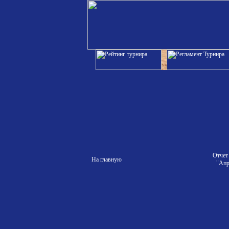
Отчет
На главную
"Апр