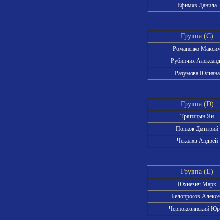
Ефимов Данила
Группа (C)
Романенко Макси
Рубинчик Алексан
Разумова Юлиана
Группа (D)
Тряпицын Ян
Попков Дмитрий
Чекалов Андрей
Группа (E)
Юхневич Марк
Белопросов Алексе
Чернокозинский Юр