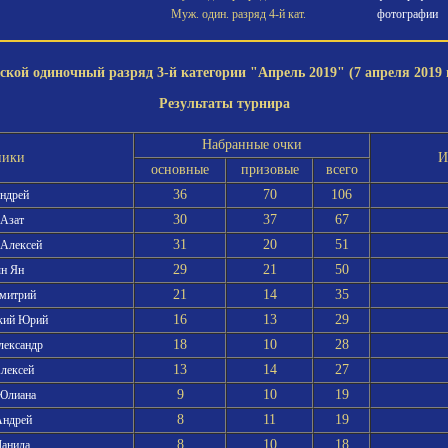
Муж. один. разряд 4-й кат.
фотографии
кой одиночный разряд 3-й категории "Апрель 2019" (7 апреля 2019 
Результаты турнира
Набранные очки
ники
И
основные
призовые
всего
36
70
106
Андрей
30
37
67
 Азат
31
20
51
 Алексей
29
21
50
ын Ян
21
14
35
Дмитрий
16
13
29
ский Юрий
18
10
28
лександр
13
14
27
Алексей
9
10
19
 Юлиана
8
11
19
Андрей
8
10
18
Данила