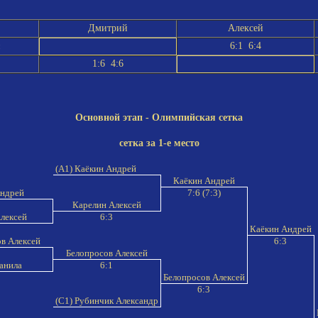
Дмитрий
Алексей
6:1 6:4
1:6 4:6
Основной этап - Олимпийская сетка
сетка за 1-е место
(A1) Каёкин Андрей
Каёкин Андрей
Андрей
7:6 (7:3)
Карелин Алексей
Алексей
6:3
Каёкин Андрей
ов Алексей
6:3
Белопросов Алексей
анила
6:1
Белопросов Алексей
6:3
(C1) Рубинчик Александр