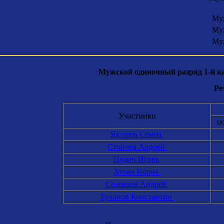
Муж
Муж
Муж
Мужской одиночный разряд 1-й кат
Ре
Участники
о
Якушев Семён
Стойчев Андрей
Цудин Игорь
Атоян Норик
Соловьев Андрей
Буханов Константин