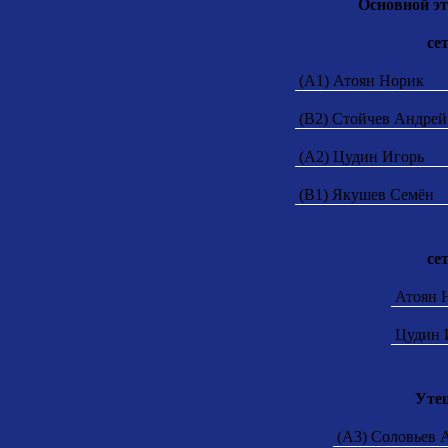
Основной эт
сет
(A1) Атоян Норик
(B2) Стойчев Андре
(A2) Цудин Игорь
(B1) Якушев Семён
сет
Атоян 
Цудин 
Уте
(A3) Соловьев 