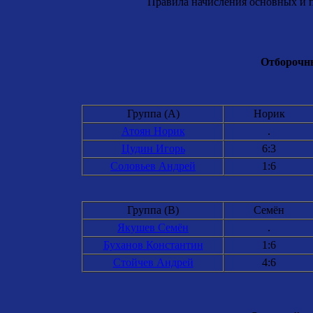
Правила начисления основных и п
Отборочны
Группа (A)
Норик
Атоян Норик
.
Цудин Игорь
6:3
Соловьев Андрей
1:6
Группа (B)
Семён
Якушев Семён
.
Буханов Константин
1:6
Стойчев Андрей
4:6