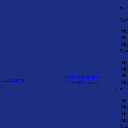
Смеша
Муж
Муж
Муж
Муж
Муж
Муж
Муж
Муж
Отчет о турнирах
На главную
"Сентябрь 2022"
Муж
Смеша
Муж
Муж
Муж
Муж
Муж