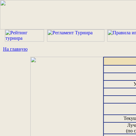
На главную
У
Текущ
Луч
(по 