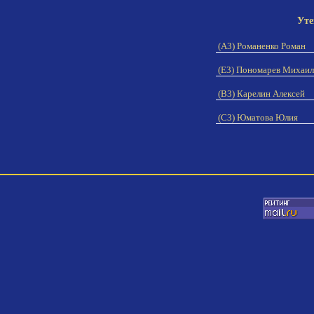
Уте
(A3) Романенко Роман
(E3) Пономарев Михаи
(B3) Карелин Алексей
(C3) Юматова Юлия