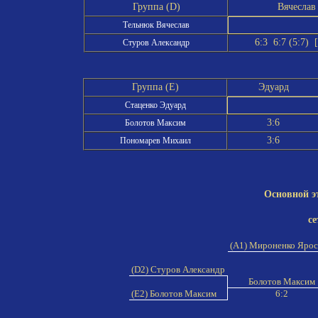
Группа (D)
Вячеслав
Тельнюк Вячеслав
6:3 6:7 (5:7) 
Стуров Александр
Группа (E)
Эдуард
Стаценко Эдуард
3:6
Болотов Максим
3:6
Пономарев Михаил
Основной э
се
(A1) Мироненко Яро
(D2) Стуров Александр
Болотов Максим
(E2) Болотов Максим
6:2