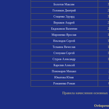
Болотов Максим
Головков Дмитрий
Стаценко Эдуард
Вершков Андрей
Евдокимов Валентин
Мироненко Ярослав
Неклюдов Сергей
Тельнюк Вячеслав
Степунин Сергей
Стуров Александр
Карелин Алексей
Пономарев Михаил
Юматова Юлия
Романенко Роман
Правила начисления основных и
Отборочн