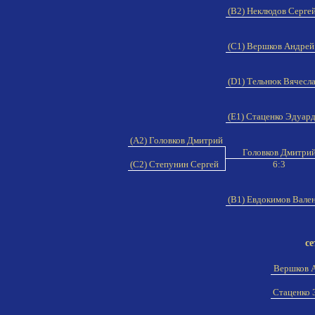
(B2) Неклюдов Серге
(C1) Вершков Андре
(D1) Тельнюк Вячесл
(E1) Стаценко Эдуар
(A2) Головков Дмитрий
Головков Дмитри
(C2) Степунин Сергей
6:3
(B1) Евдокимов Вале
се
Вершков 
Стаценко 