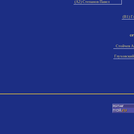
(A2) Степанов Павел
(B1) Г
се
Стойчев 
Глуховский