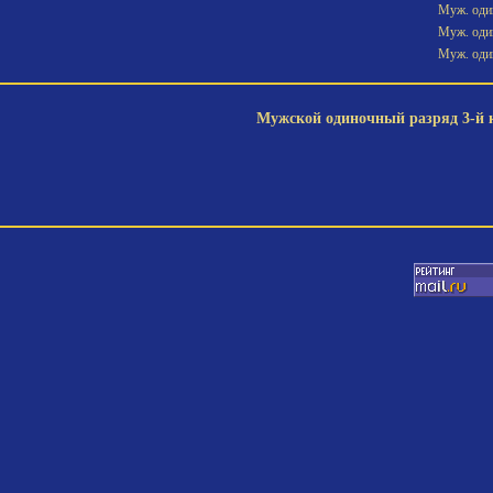
Муж. один
Муж. один
Муж. один
Мужской одиночный разряд 3-й ка