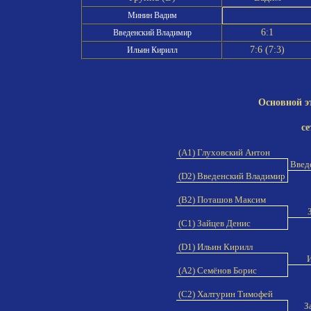
Минин Вадим
6:1
Введенский Владимир
7:6 (7:3)
Ильин Кирилл
Основной э
се
(A1) Глуховский Антон
Введ
(D2) Введенский Владимир
(B2) Поташов Максим
З
(C1) Зайцев Денис
(D1) Ильин Кирилл
И
(A2) Семёнов Борис
(C2) Халтурин Тимофей
З