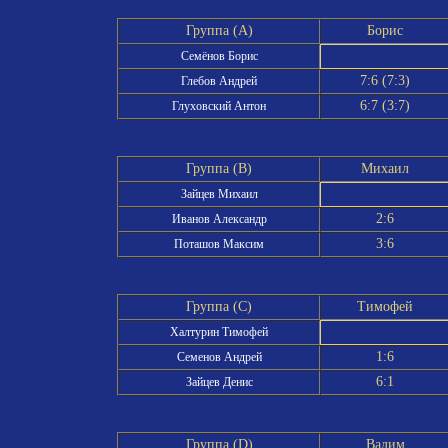
Группа (A)
Борис
Семёнов Борис
7:6 (7:3)
Глебов Андрей
6:7 (3:7)
Глуховский Антон
Группа (B)
Михаил
Зайцев Михаил
2:6
Иванов Александр
3:6
Поташов Максим
Группа (C)
Тимофей
Халтурин Тимофей
1:6
Семенов Андрей
6:1
Зайцев Денис
Группа (D)
Вадим