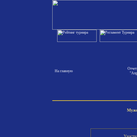
Отчет
На главную
"Апр
Мужс
Участн