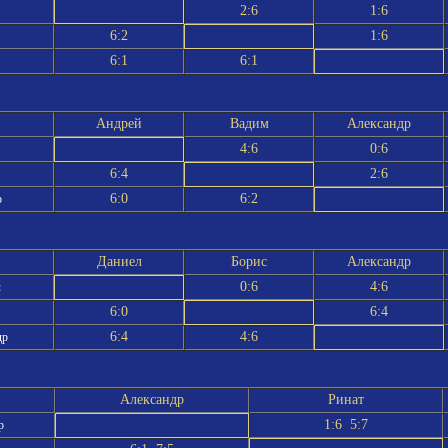
2:6
1:6
6:2
1:6
6:1
6:1
Андрей
Вадим
Александр
4:6
0:6
6:4
2:6
6:0
6:2
р
Даниел
Борис
Александр
0:6
4:6
л
6:0
6:4
6:4
4:6
др
Александр
Ринат
1:6 5:7
р