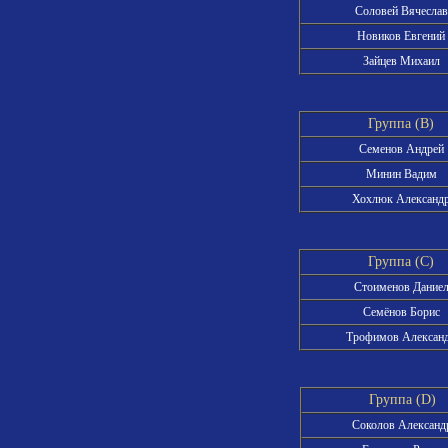
Соловей Вячеслав
Новиков Евгений
Зайцев Михаил
Группа (B)
Семенов Андрей
Минин Вадим
Хохлюк Александ
Группа (C)
Стоименов Дание
Семёнов Борис
Трофимов Алексан
Группа (D)
Соколов Александ