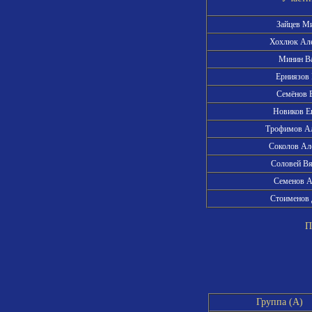
Зайцев М
Хохлюк Ал
Минин В
Ерниязов
Семёнов 
Новиков Е
Трофимов А
Соколов Ал
Соловей В
Семенов 
Стоименов
Пра
Группа (A)