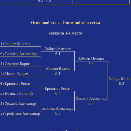
6:1 7:5
Основной этап - Олимпийская сетка
сетка за 1-е место
1) Зайцев Михаил
Зайцев Михаил
2) Соколов Александр
6:1
Зайцев Михаил
1) Семёнов Борис
8:4
Минин Вадим
B2) Минин Вадим
6:1
Зайцев Миха
1) Ерниязов Ринат
8:2
Ерниязов Ринат
2) Новиков Евгений
6:4
Хохлюк Александр
1) Хохлюк Александр
8:4
Хохлюк Александр
2) Трофимов Александр
6:3