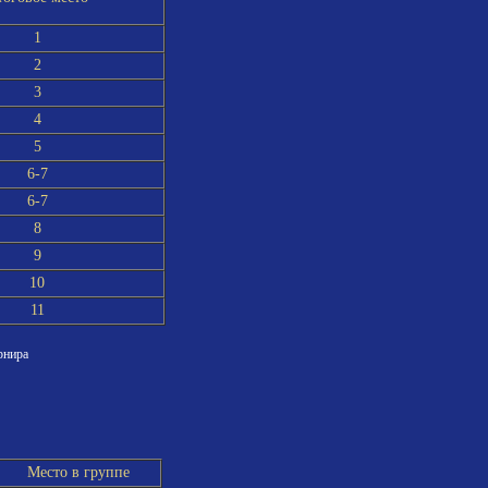
1
2
3
4
5
6-7
6-7
8
9
10
11
рнира
Место в группе