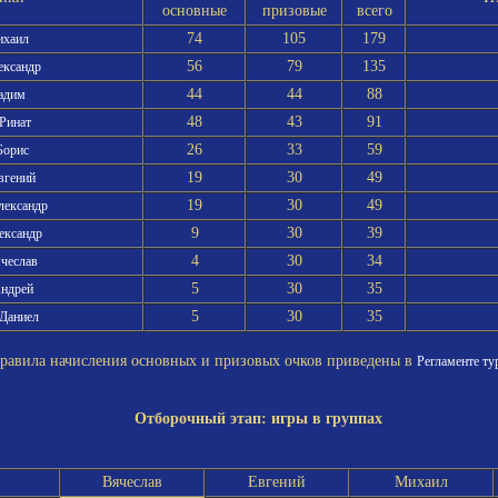
основные
призовые
всего
74
105
179
ихаил
56
79
135
ександр
44
44
88
адим
48
43
91
 Ринат
26
33
59
Борис
19
30
49
вгений
19
30
49
лександр
9
30
39
ександр
4
30
34
ячеслав
5
30
35
Андрей
5
30
35
 Даниел
вила начисления основных и призовых очков приведены в
Регламенте ту
Отборочный этап: игры в группах
Вячеслав
Евгений
Михаил