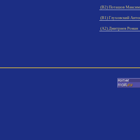
(B2) Поташов Макси
(B1) Глуховский Ант
(A2) Дмитриев Роман