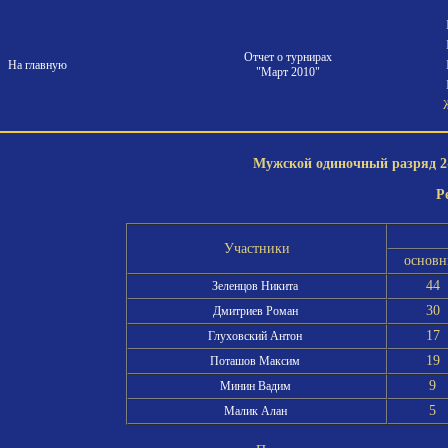
Отчет о турнирах
На главную
"Март 2010"
Мужской одиночный разряд 2-
Р
Участники
основн
44
Зеленцов Никита
30
Дмитриев Роман
17
Глуховский Антон
19
Поташов Максим
9
Минин Вадим
5
Малик Алан