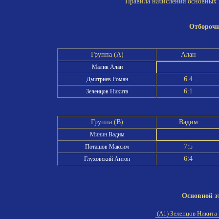
Правила начисления основных и
Отборочн
Группа (A)
Алан
Малик Алан
6:4
Дмитриев Роман
6:1
Зеленцов Никита
Группа (B)
Вадим
Минин Вадим
7:5
Поташов Максим
6:4
Глуховский Антон
Основной э
(A1) Зеленцов Никита