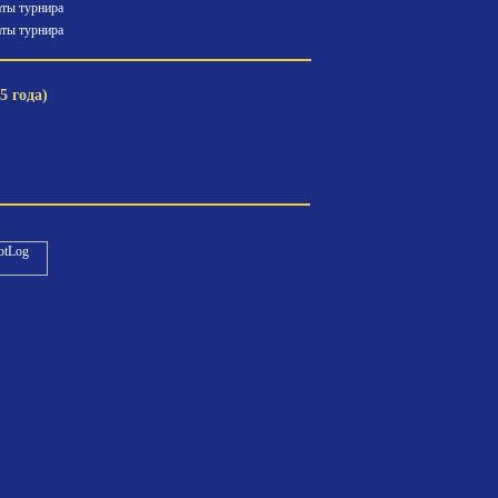
аты турнира
аты турнира
5 года)