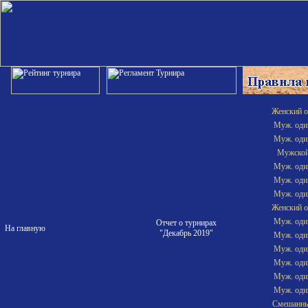
Женский о
Муж. один
Муж. один
Мужской
Муж. один
Муж. один
Муж. один
Женский о
Муж. один
Отчет о турнирах
На главную
"Декабрь 2019"
Муж. один
Муж. один
Муж. один
Муж. один
Муж. один
Смешанны