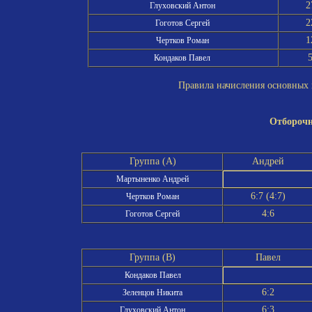
2
Глуховский Антон
2
Гоготов Сергей
1
Чертков Роман
Кондаков Павел
Правила начисления основных и
Отборочн
Группа (A)
Андрей
Мартыненко Андрей
6:7 (4:7)
Чертков Роман
4:6
Гоготов Сергей
Группа (B)
Павел
Кондаков Павел
6:2
Зеленцов Никита
6:3
Глуховский Антон