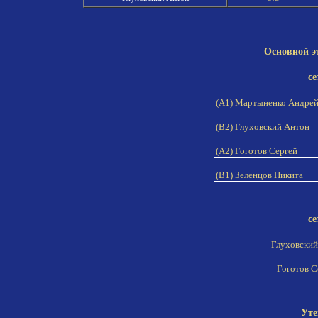
Основной э
се
(A1) Мартыненко Андре
(B2) Глуховский Антон
(A2) Гоготов Сергей
(B1) Зеленцов Никита
се
Глуховский
Гоготов С
Уте