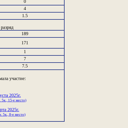
0
4
1.5
разряд
189
171
1
7
7.5
ала участие:
уста 2025г.
 5к., 15-е место)
рта 2025г.
. 5к., 8-е место)